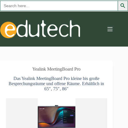
Search
Searc
for:
Zum
Inhalt
springen
Yealink MeetingBoard Pro
Das Yealink MeetingBoard Pro kleine bis große
Besprechungsräume und offene Räume. Erhältlich in
65″, 75″, 86″